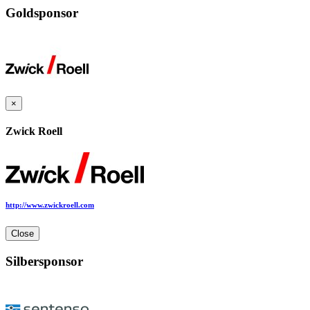
Goldsponsor
×
Zwick Roell
http://www.zwickroell.com
Close
Silbersponsor